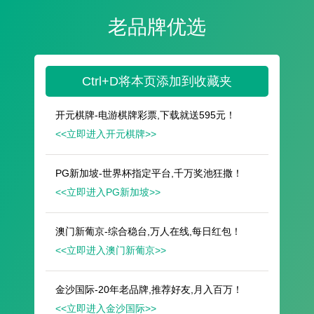
遥想公瑾当年，小乔初嫁了，雄姿英发。
羽扇纶巾，谈笑间，樯橹灰飞烟灭。
故国神游，多情应笑我，早生华发。
人生如梦，一尊还酹江月。